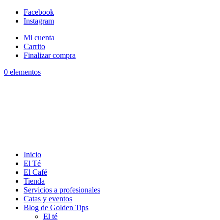
Facebook
Instagram
Mi cuenta
Carrito
Finalizar compra
0 elementos
Inicio
El Té
El Café
Tienda
Servicios a profesionales
Catas y eventos
Blog de Golden Tips
El té
El café
Sobre Golden Tips
Seleccionar página