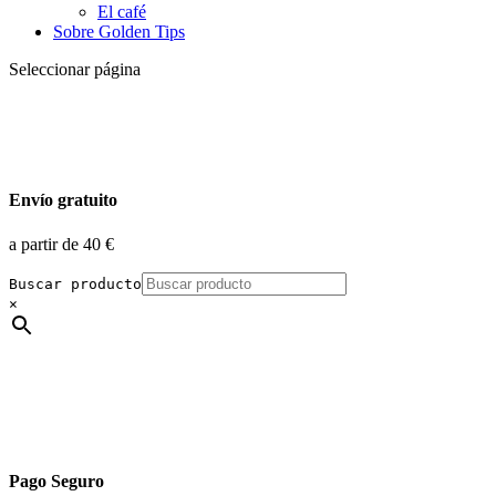
Envío gratuito
a partir de 40 €
Buscar producto
×
Pago Seguro
No guardamos tus datos de pago
Inicio
/
Té Rojo Pu-erh
/
Té Rojo Pu-erh Aromatizado
/ TÉ ROJO
PU-ERH CON LIMÓN